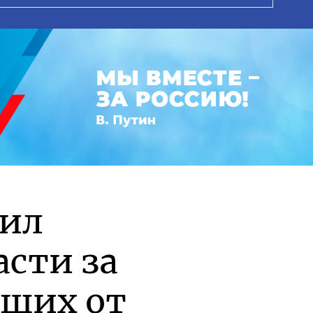
рил
асти за
вших от