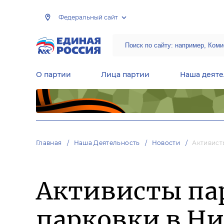
Федеральный сайт
О партии
Лица партии
Наша деяте
Центральная общественная приемная Председателя партии «Единая Россия»
Народная программа «Единой России»
Региональные общ
Руководящий состав Межрегиональных координационных советов
Центральная контрольная комиссия партии
Главная
Наша Деятельность
Новости
Активист
Активисты па
парковки в Н