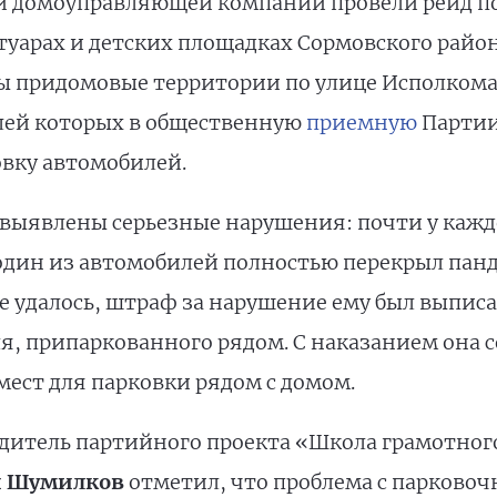
и домоуправляющей компании провели рейд п
туарах и детских площадках Сормовского райо
ы придомовые территории по улице Исполкома
лей которых в общественную
приемную
Партии
вку автомобилей.
 выявлены серьезные нарушения: почти у кажд
дин из автомобилей полностью перекрыл панд
е удалось, штраф за нарушение ему был выпис
, припаркованного рядом. С наказанием она со
мест для парковки рядом с домом.
одитель партийного проекта «Школа грамотног
й Шумилков
отметил, что проблема с парково