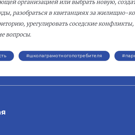
щей организацией или выбрать новую, создать
ды, разобраться в квитанциях за жилищно-к
риторию, урегулировать соседские конфликты, 
ие вопросы.
сть
#школаграмотногопотребителя
#пар
ая