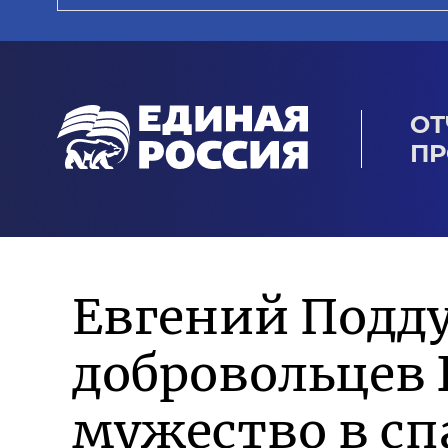
ОТ
ПР
Евгений Подд
добровольцев 
мужество в сп