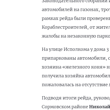
Законодательного собрании 
автомобилей на газонах, тро
рамках рейда были проверен
Кораблестроителей, от жите
жалобы на незаконную парко
На улице Исполкома у дома 3
припаркованы автомобили, о
хозяина «железного коня» н
получила хозяйка автомобиля
пожаловалась на отсутствие 
Подводя итоги рейда, руков
Сормовском районе
Никола