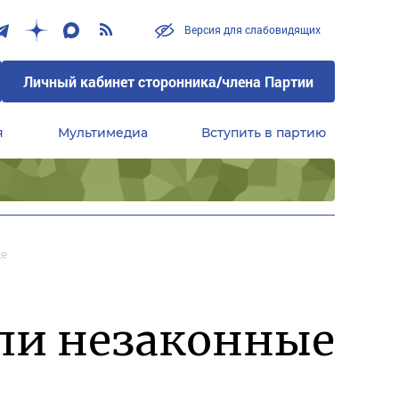
Версия для слабовидящих
Личный кабинет сторонника/члена Партии
я
Мультимедиа
Вступить в партию
Центральный совет сторонников партии «Единая Россия»
де
ли незаконные