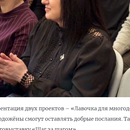
зентация двух проектов – «Лавочка для многод
дожёны смогут оставлять добрые послания. Т
товыставку «Шаг за шагом».