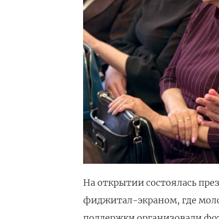
На открытии состоялась пре
фиджитал-экраном, где моло
поддержки организовали фо