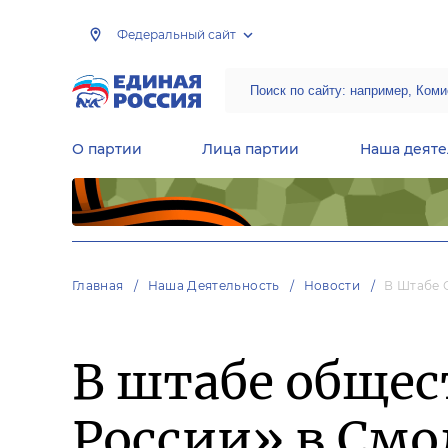
Федеральный сайт
О партии
Лица партии
Наша деяте
Центральная общественная приемная Председателя партии «Единая Россия»
Народная программа «Единой России»
Региональные общ
Руководящий состав Межрегиональных координационных советов
Центральная контрольная комиссия партии
Главная
Наша Деятельность
Новости
В Штабе 
В штабе обще
России» в Смо