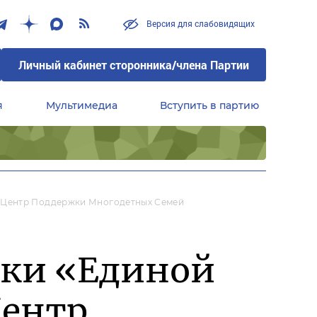
Версия для слабовидящих
Личный кабинет сторонника/члена Партии
я
Мультимедиа
Вступить в партию
Центральный совет сторонников партии «Единая Россия»
 Центр Поддержки Многодетных Семей
жки «Единой
Центр