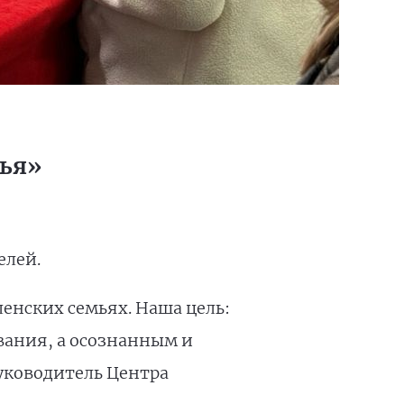
мья»
елей.
енских семьях. Наша цель:
вания, а осознанным и
уководитель Центра