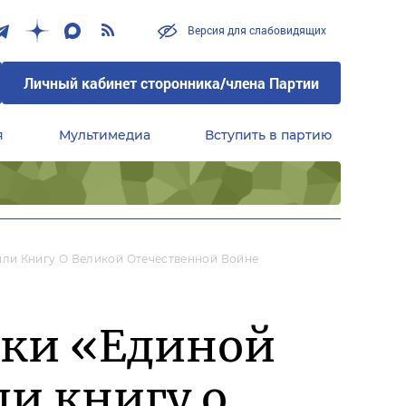
Версия для слабовидящих
Личный кабинет сторонника/члена Партии
я
Мультимедиа
Вступить в партию
Центральный совет сторонников партии «Единая Россия»
ли Книгу О Великой Отечественной Войне
жки «Единой
ли книгу о