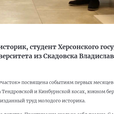
историк, студент Херсонского гос
верситета из Скадовска Владисла
участок» посвящена событиям первых месяцев
 Тендровской и Кинбурнской косах, южном бер
изданный труд молодого историка.