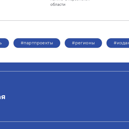
области
ь
#партпроекты
#регионы
#изда
ая