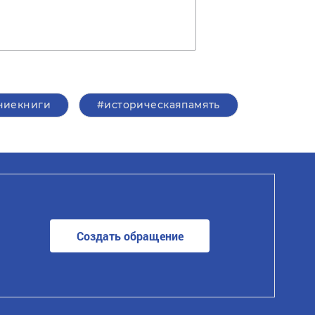
ниекниги
#историческаяпамять
Создать обращение