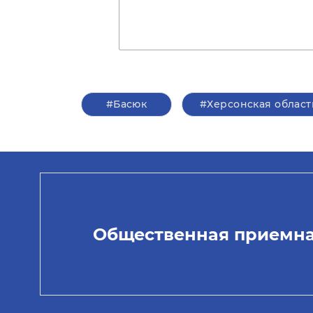
#Басюк
#Херсонская област
Общественная приемн