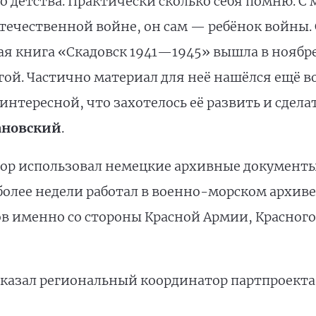
о детства. Практически сколько себя помню. С
течественной войне, он сам — ребёнок войны. С
ая книга «Скадовск 1941—1945» вышла в ноябре 
гой. Частично материал для неё нашёлся ещё в
 интересной, что захотелось её развить и сдел
ановский
.
тор использовал немецкие архивные документы
более недели работал в военно-морском архиве
в именно со стороны Красной Армии, Красного
оказал региональный координатор партпроекта