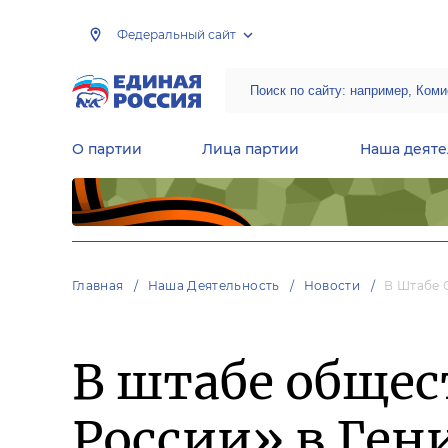
Федеральный сайт
О партии
Лица партии
Наша деяте
Центральная общественная приемная Председателя партии «Единая Россия»
Народная программа «Единой России»
Региональные общ
Руководящий состав Межрегиональных координационных советов
Центральная контрольная комиссия партии
Главная
Наша Деятельность
Новости
В Штабе 
В штабе обще
России» в Ген