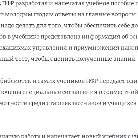
 ПФР разработал и напечатал учебное пособие
ает молодым людям ответы на главные вопросы:
а надо делать для того, чтобы обеспечить себе
ков в учебнике представлена информация об ос
еханизмах управления и приумножения накопи
ьный тест, чтобы оценить полученные знания.
 библиотек и самих учеников ПФР передает од
ключены специальные соглашения о совместно
тности среди старшеклассников и учащихся с
ачатую работу и напечатает новый учебник с у