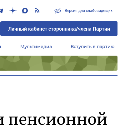
Версия для слабовидящих
Личный кабинет сторонника/члена Партии
я
Мультимедиа
Вступить в партию
Центральный совет сторонников партии «Единая Россия»
ки пенсионной