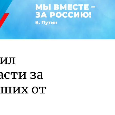
рил
асти за
вших от