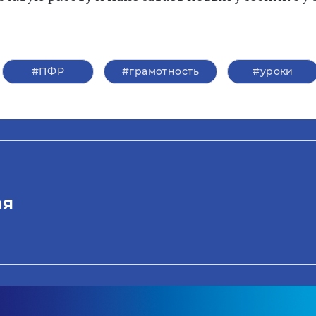
#ПФР
#грамотность
#уроки
ая