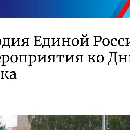
дия Единой Росс
ероприятия ко Д
ка