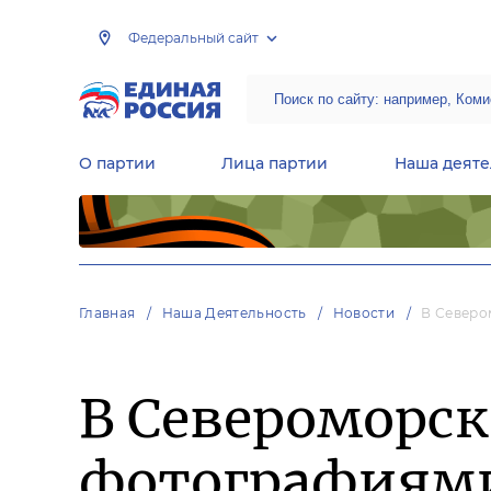
Федеральный сайт
О партии
Лица партии
Наша деяте
Центральная общественная приемная Председателя партии «Единая Россия»
Народная программа «Единой России»
Региональные общ
Руководящий состав Межрегиональных координационных советов
Центральная контрольная комиссия партии
Главная
Наша Деятельность
Новости
В Северо
В Североморск
фотографиями