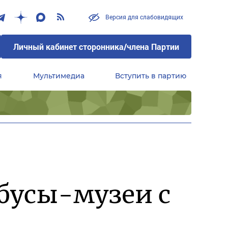
Версия для слабовидящих
Личный кабинет сторонника/члена Партии
я
Мультимедиа
Вступить в партию
Центральный совет сторонников партии «Единая Россия»
бусы-музеи с