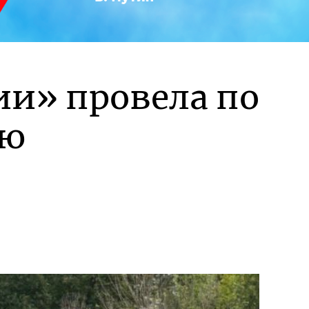
ии» провела по
ню