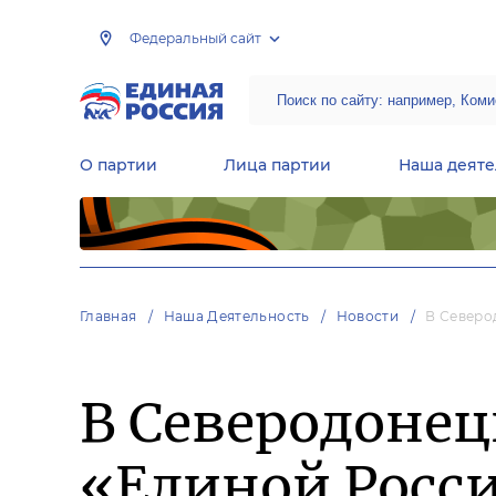
Федеральный сайт
О партии
Лица партии
Наша деяте
Центральная общественная приемная Председателя партии «Единая Россия»
Народная программа «Единой России»
Региональные общ
Руководящий состав Межрегиональных координационных советов
Центральная контрольная комиссия партии
Главная
Наша Деятельность
Новости
В Северо
В Северодонец
«Единой Росс