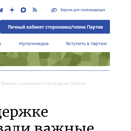
Версия для слабовидящих
Личный кабинет сторонника/члена Партии
я
Мультимедиа
Вступить в партию
Центральный совет сторонников партии «Единая Россия»
 Важные Социальные И Культурные Объекты
держке
вали важные