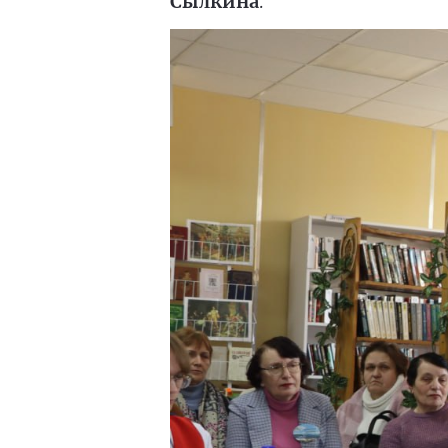
Сылкина
.