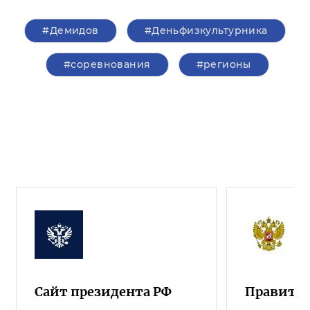
#Демидов
#Деньфизкультурника
#соревнования
#регионы
Сайт президента РФ
Правител