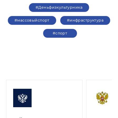
#Деньфизкультурника
#массовыйспорт
#инфраструктура
#спорт