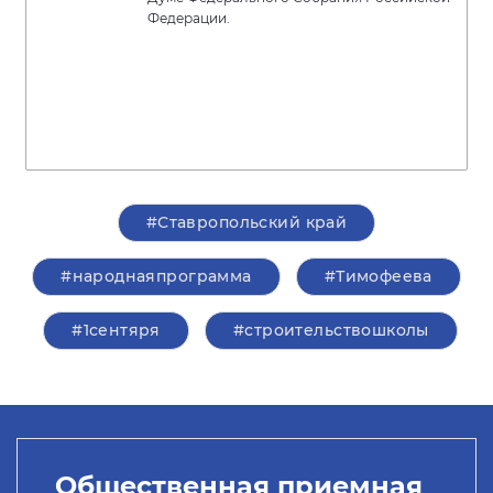
Федерации.
#Ставропольский край
#народнаяпрограмма
#Тимофеева
#1сентяря
#строительствошколы
Общественная приемная