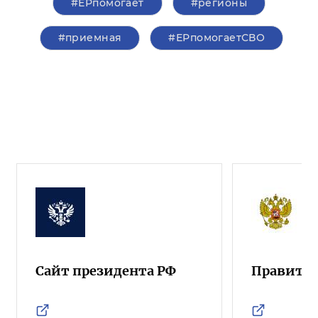
#ЕРпомогает
#регионы
#приемная
#ЕРпомогаетСВО
Сайт президента РФ
Правител