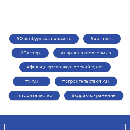
#Оренбургская область
#регионы
#Паслер
#народнаяпрограмма
#фельдшерско-акушерскийпункт
#ФАП
#строительствоФАП
#строительство
#здравоохранение