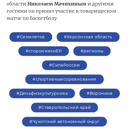
области
Николаем Мачихиным
и другими
гостями он принял участие в товарищеском
матче по баскетболу.
#Семилетов
#Херсонская область
#сторонникиЕР
#регионы
#СилаРоссии
#спортивныесоревнования
#Деньфизкультурника
#Воронина
#Ставропольский край
#Чукотский автономный округ