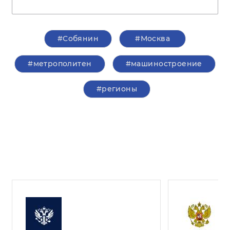
#Собянин
#Москва
#метрополитен
#машиностроение
#регионы