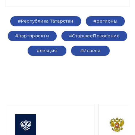
#Республика Татарстан
#регионы
#партпроекты
#СтаршееПоколение
#лекция
#Исаева