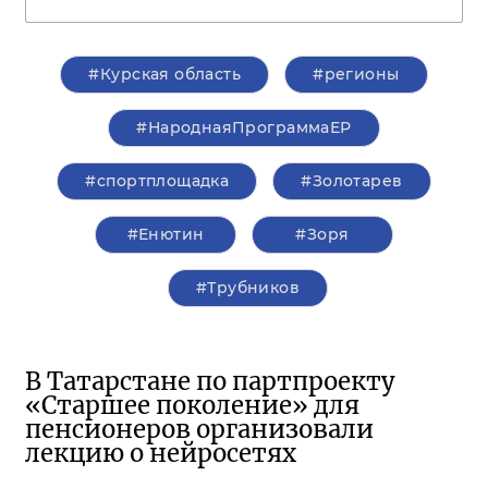
#Курская область
#регионы
#НароднаяПрограммаЕР
#спортплощадка
#Золотарев
#Енютин
#Зоря
#Трубников
В Татарстане по партпроекту
«Старшее поколение» для
пенсионеров организовали
лекцию о нейросетях