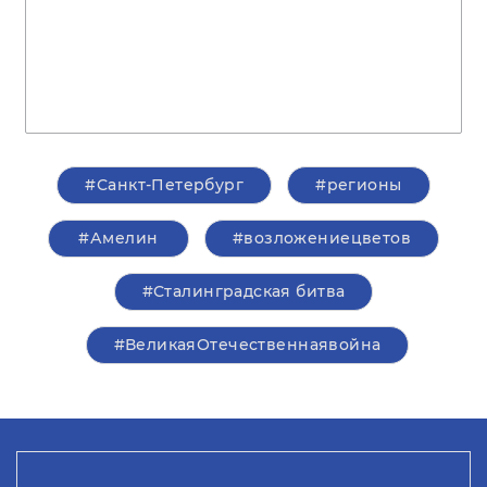
#Санкт-Петербург
#регионы
#Амелин
#возложениецветов
#Сталинградская битва
#ВеликаяОтечественнаявойна