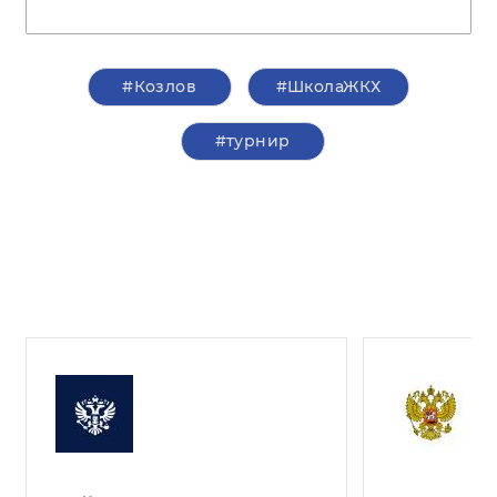
#Козлов
#ШколаЖКХ
#турнир