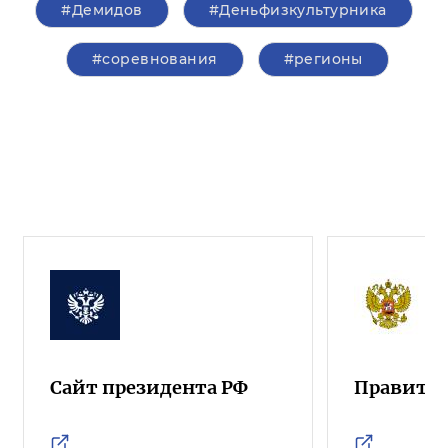
#Демидов
#Деньфизкультурника
#соревнования
#регионы
Сайт президента РФ
Правител