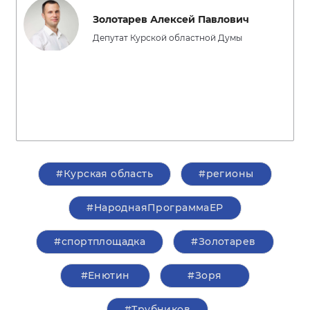
Золотарев Алексей Павлович
Депутат Курской областной Думы
#Курская область
#регионы
#НароднаяПрограммаЕР
#спортплощадка
#Золотарев
#Енютин
#Зоря
#Трубников