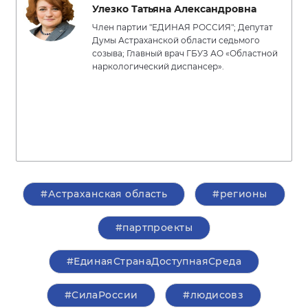
Улезко Татьяна Александровна
Член партии "ЕДИНАЯ РОССИЯ"; Депутат
Думы Астраханской области седьмого
созыва; Главный врач ГБУЗ АО «Областной
наркологический диспансер».
#Астраханская область
#регионы
#партпроекты
#ЕдинаяСтранаДоступнаяСреда
#СилаРоссии
#людисовз