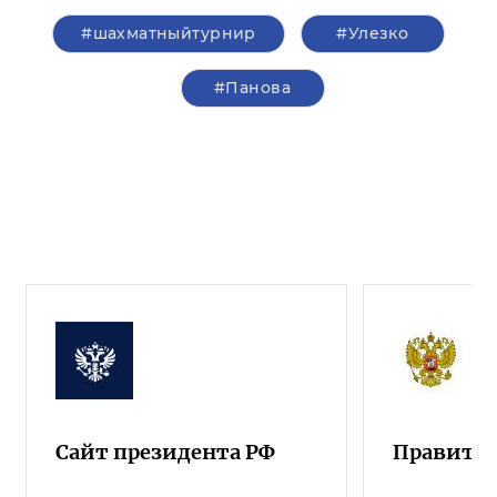
#шахматныйтурнир
#Улезко
#Панова
Сайт президента РФ
Правител