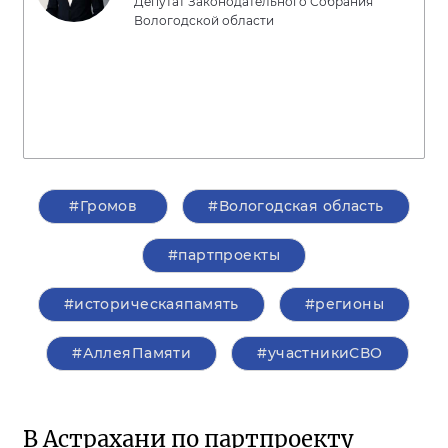
Депутат Законодательного Собрания
Вологодской области
#Громов
#Вологодская область
#партпроекты
#историческаяпамять
#регионы
#АллеяПамяти
#участникиСВО
В Астрахани по партпроекту