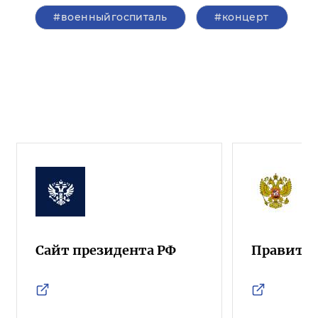
#военныйгоспиталь
#концерт
Сайт президента РФ
Правител