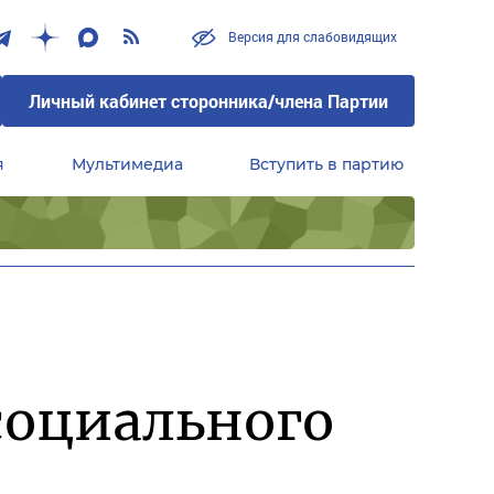
Версия для слабовидящих
Личный кабинет сторонника/члена Партии
я
Мультимедиа
Вступить в партию
Центральный совет сторонников партии «Единая Россия»
 социального