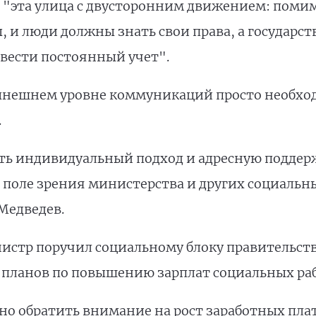
о "эта улица с двусторонним движением: помим
 и люди должны знать свои права, а государс
вести постоянный учет".
ынешнем уровне коммуникаций просто необход
.
ить индивидуальный подход и адресную подде
в поле зрения министерства и других социаль
Медведев.
истр поручил социальному блоку правительств
 планов по повышению зарплат социальных ра
о обратить внимание на рост заработных плат