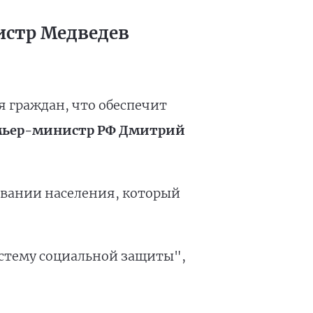
истр Медведев
я граждан, что обеспечит
мьер-министр РФ Дмитрий
ивании населения, который
стему социальной защиты",