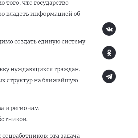
о того, что государство
тво владеть информацией об
имо создать единую систему
ржку нуждающихся граждан.
ных структур на ближайшую
а и регионам
ботников.
 соцработников: эта задача