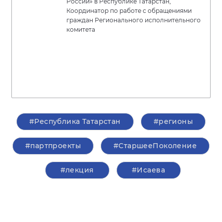
России» в Республике Татарстан,
Координатор по работе с обращениями
граждан Регионального исполнительного
комитета
#Республика Татарстан
#регионы
#партпроекты
#СтаршееПоколение
#лекция
#Исаева