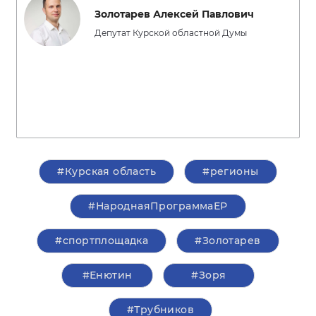
Золотарев Алексей Павлович
Депутат Курской областной Думы
#Курская область
#регионы
#НароднаяПрограммаЕР
#спортплощадка
#Золотарев
#Енютин
#Зоря
#Трубников