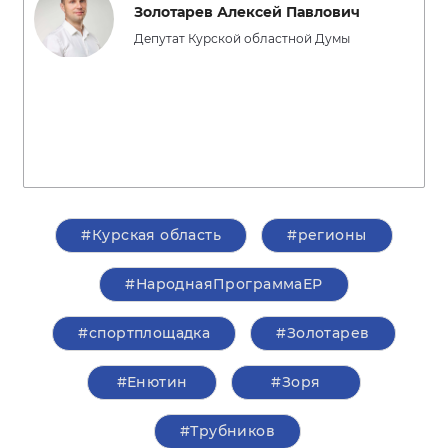
Золотарев Алексей Павлович
Депутат Курской областной Думы
#Курская область
#регионы
#НароднаяПрограммаЕР
#спортплощадка
#Золотарев
#Енютин
#Зоря
#Трубников