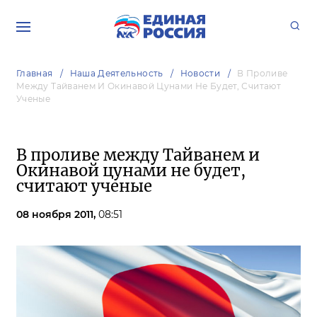
Главная
Наша Деятельность
Новости
В Проливе
Между Тайванем И Окинавой Цунами Не Будет, Считают
Ученые
В проливе между Тайванем и
Окинавой цунами не будет,
считают ученые
08 ноября 2011,
08:51