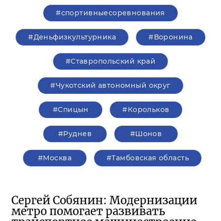
#спортивныесоревнования
#Деньфизкультурника
#Воронина
#Ставропольский край
#Чукотский автономный округ
#Спицын
#Корольков
#Руднев
#Шонов
#Москва
#Тамбовская область
Сергей Собянин: Модернизации
метро помогает развивать