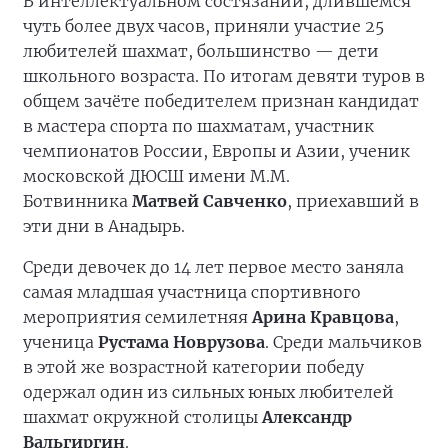
В интеллектуальном состязании, длившемся
чуть более двух часов, приняли участие 25
любителей шахмат, большинство — дети
школьного возраста. По итогам девяти туров в
общем зачёте победителем признан кандидат
в мастера спорта по шахматам, участник
чемпионатов России, Европы и Азии, ученик
московской ДЮСШ имени М.М.
Ботвинника
Матвей Савченко
, приехавший в
эти дни в Анадырь.
Среди девочек до 14 лет первое место заняла
самая младшая участница спортивного
мероприятия семилетняя
Арина Кравцова
,
ученица
Рустама Новрузова
. Среди мальчиков
в этой же возрастной категории победу
одержал один из сильных юных любителей
шахмат окружной столицы
Александр
Вальгиргин
.