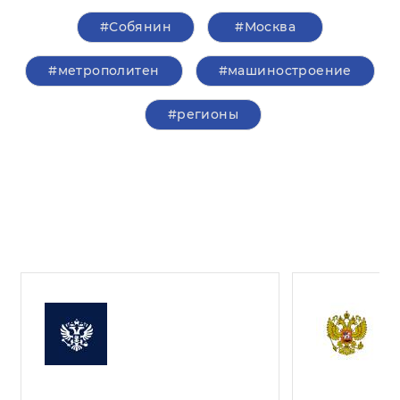
#Собянин
#Москва
#метрополитен
#машиностроение
#регионы