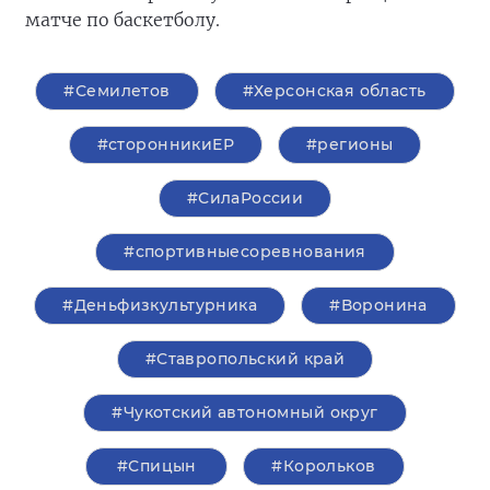
матче по баскетболу.
#Семилетов
#Херсонская область
#сторонникиЕР
#регионы
#СилаРоссии
#спортивныесоревнования
#Деньфизкультурника
#Воронина
#Ставропольский край
#Чукотский автономный округ
#Спицын
#Корольков