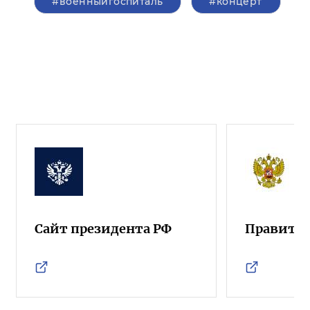
#военныйгоспиталь
#концерт
Сайт президента РФ
Правител