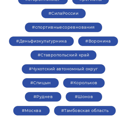
#СилаРоссии
#спортивныесоревнования
#Деньфизкультурника
#Воронина
#Ставропольский край
#Чукотский автономный округ
#Спицын
#Корольков
#Руднев
#Шонов
#Москва
#Тамбовская область