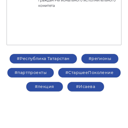
граждан Регионального исполнительного
комитета
#Республика Татарстан
#регионы
#партпроекты
#СтаршееПоколение
#лекция
#Исаева