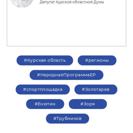
Депутат Курской областной Думы
#Курская область
#регионы
#НароднаяПрограммаЕР
#спортплощадка
#Золотарев
#Енютин
#Зоря
#Трубников