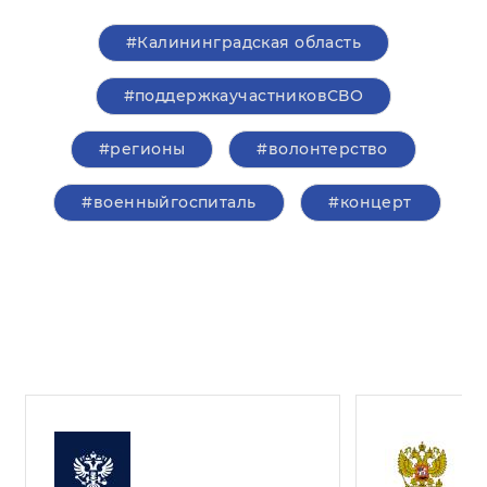
#Калининградская область
#поддержкаучастниковСВО
#регионы
#волонтерство
#военныйгоспиталь
#концерт