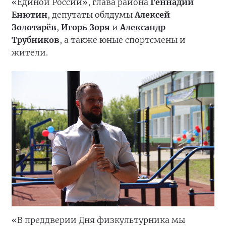
«Единой России», глава района
Геннадий
Енютин
, депутаты облдумы
Алексей
Золотарёв
,
Игорь Зоря
и
Александр
Трубников
, а также юные спортсмены и
жители.
«В преддверии Дня физкультурника мы