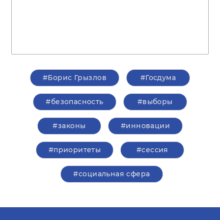
#Борис Грызлов
#Госдума
#безопасность
#выборы
#законы
#инновации
#приоритеты
#сессия
#социальная сфера