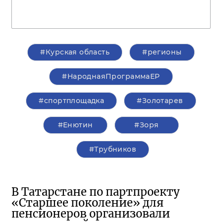
#Курская область
#регионы
#НароднаяПрограммаЕР
#спортплощадка
#Золотарев
#Енютин
#Зоря
#Трубников
В Татарстане по партпроекту
«Старшее поколение» для
пенсионеров организовали