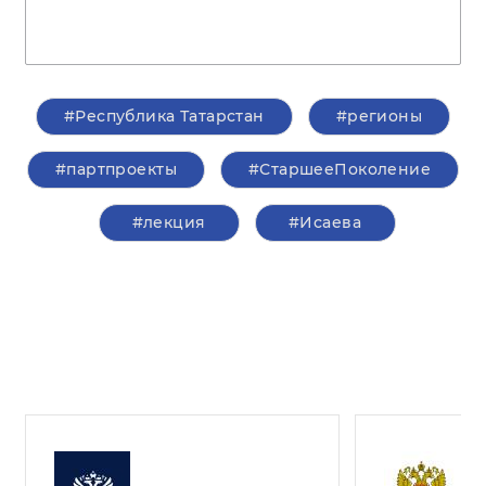
#Республика Татарстан
#регионы
#партпроекты
#СтаршееПоколение
#лекция
#Исаева