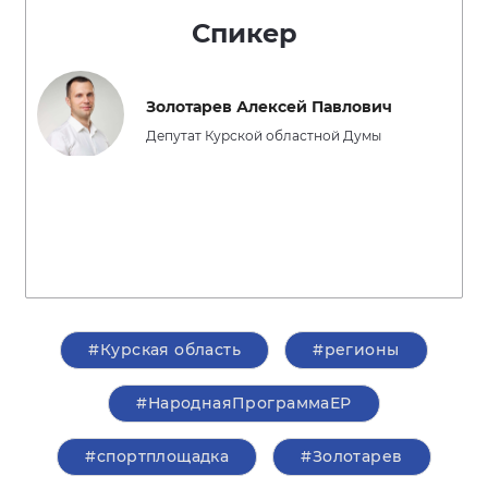
Спикер
Золотарев Алексей Павлович
Депутат Курской областной Думы
#Курская область
#регионы
#НароднаяПрограммаЕР
#спортплощадка
#Золотарев