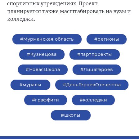
спортивных учреждениях. Проект
планируется также масштабировать на вузы и
колледжи.
#Мурманская область
#регионы
#Кузнецова
#партпроекты
#НоваяШкола
#ЛицаГероев
#муралы
#ДеньГероевОтечества
#граффити
#колледжи
#школы