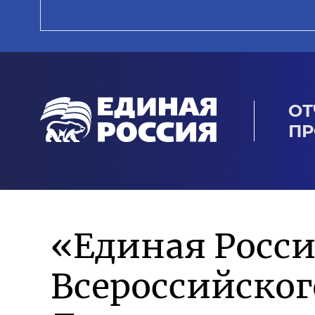
ОТ
ПР
«Единая Росси
Всероссийско