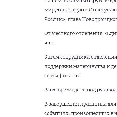
нашем любимом округе в буду
мир, тепло и уют. С наступ
России», глава Новотроицко
От местного отделения «Еди
чаю.
Затем сотрудники отделения
поддержки материнства и дет
сертификатах.
В это время дети под руков
В завершения праздника для
событиях, произошедших в ж