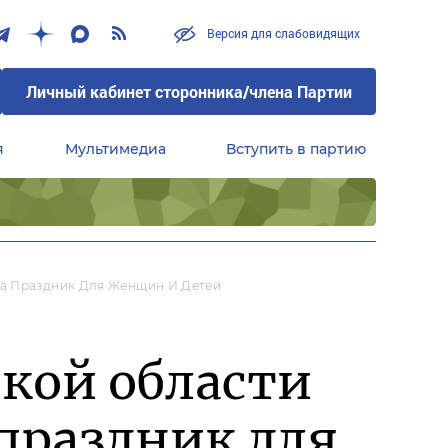
Версия для слабовидящих
Личный кабинет сторонника/члена Партии
я
Мультимедиа
Вступить в партию
Центральный совет сторонников партии «Единая Россия»
ла Праздник Для Женщин И Детей
кой области
праздник для