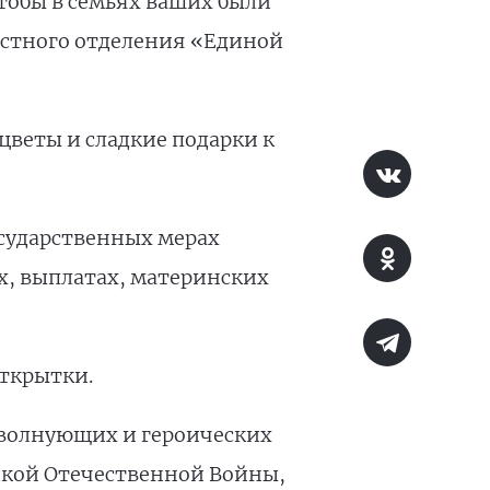
чтобы в семьях ваших были
естного отделения «Единой
веты и сладкие подарки к
осударственных мерах
х, выплатах, материнских
открытки.
 волнующих и героических
икой Отечественной Войны,