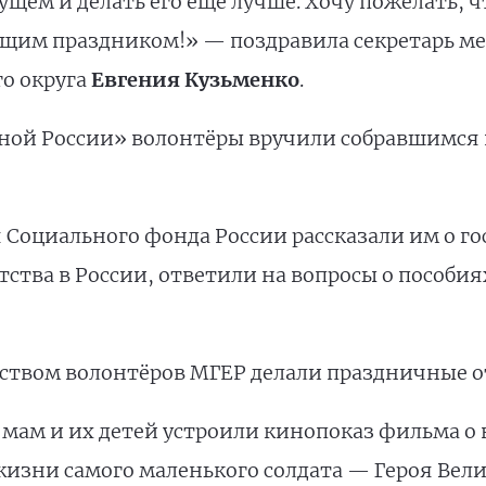
щем и делать его ещё лучше. Хочу пожелать, 
ающим праздником!» — поздравила секретарь м
го округа
Евгения Кузьменко
.
ной России» волонтёры вручили собравшимся ц
 Социального фонда России рассказали им о г
ства в России, ответили на вопросы о пособия
одством волонтёров МГЕР делали праздничные 
 мам и их детей устроили кинопоказ фильма о
изни самого маленького солдата — Героя Вел