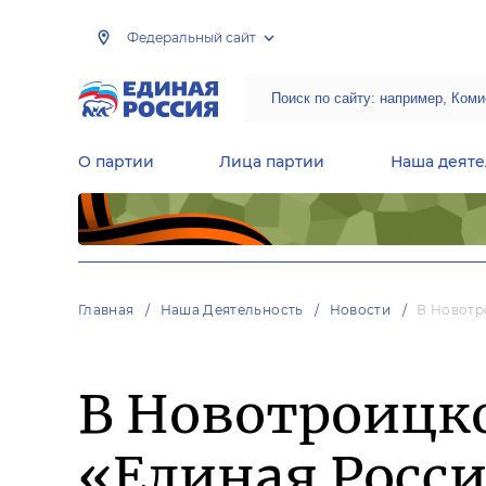
Федеральный сайт
О партии
Лица партии
Наша деяте
Центральная общественная приемная Председателя партии «Единая Россия»
Народная программа «Единой России»
Региональные общ
Руководящий состав Межрегиональных координационных советов
Центральная контрольная комиссия партии
Главная
Наша Деятельность
Новости
В Новотр
В Новотроицко
«Единая Росси