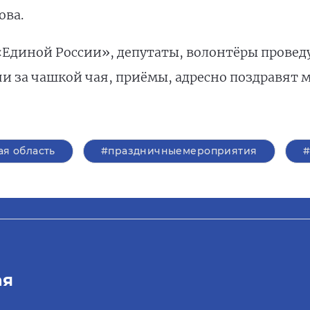
ова.
«Единой России», депутаты, волонтёры провед
чи за чашкой чая, приёмы, адресно поздравят 
ая область
#праздничныемероприятия
#
ая