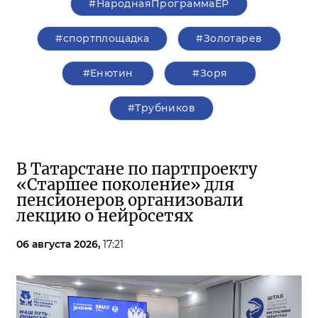
#НароднаяПрограммаЕР
#спортплощадка
#Золотарев
#Енютин
#Зоря
#Трубников
В Татарстане по партпроекту
«Старшее поколение» для
пенсионеров организовали
лекцию о нейросетях
06 августа 2026,
17:21