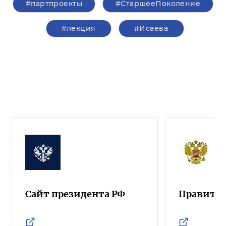
#партпроекты
#СтаршееПоколение
#лекция
#Исаева
Сайт президента РФ
Правител