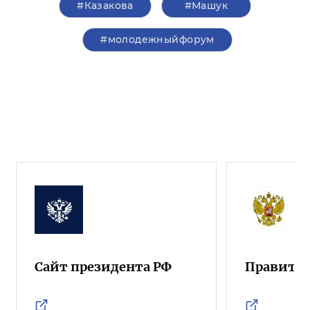
#Казакова
#Машук
#молодежныйфорум
Сайт президента РФ
Правител