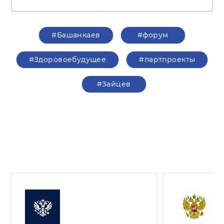
#Башанкаев
#форум
#Здоровоебудущее
#партпроекты
#Зайцев