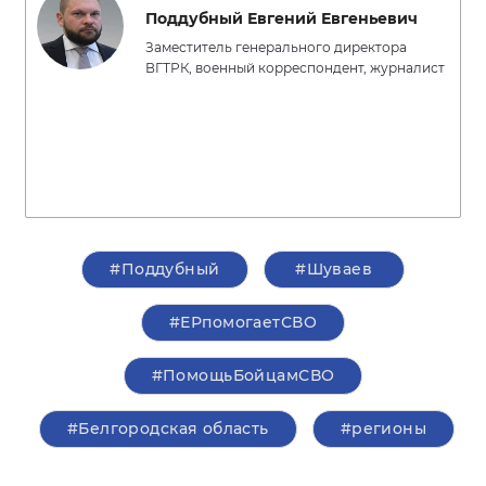
Поддубный Евгений Евгеньевич
Заместитель генерального директора
ВГТРК, военный корреспондент, журналист
#Поддубный
#Шуваев
#ЕРпомогаетСВО
#ПомощьБойцамСВО
#Белгородская область
#регионы