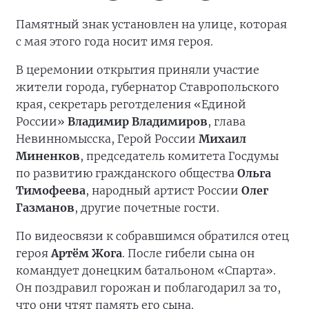
Памятный знак установлен на улице, которая
с мая этого года носит имя героя.
В церемонии открытия приняли участие
жители города, губернатор Ставропольского
края, секретарь реготделения «Единой
России»
Владимир Владимиров
, глава
Невинномысска, Герой России
Михаил
Миненков
, председатель комитета Госдумы
по развитию гражданского общества
Ольга
Тимофеева
, народный артист России
Олег
Газманов
, другие почетные гости.
По видеосвязи к собравшимся обратился отец
героя
Артём Жога
. После гибели сына он
командует донецким батальоном «Спарта».
Он поздравил горожан и поблагодарил за то,
что они чтят память его сына.