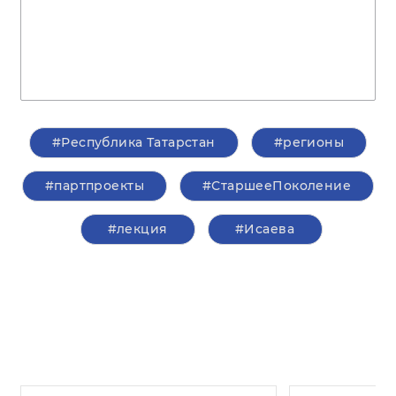
#Республика Татарстан
#регионы
#партпроекты
#СтаршееПоколение
#лекция
#Исаева