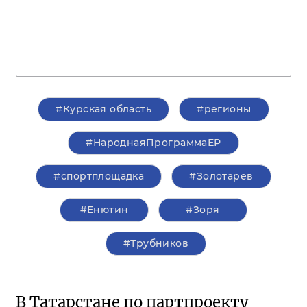
#Курская область
#регионы
#НароднаяПрограммаЕР
#спортплощадка
#Золотарев
#Енютин
#Зоря
#Трубников
В Татарстане по партпроекту