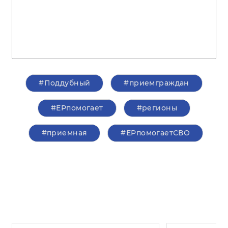
#Поддубный
#приемграждан
#ЕРпомогает
#регионы
#приемная
#ЕРпомогаетСВО