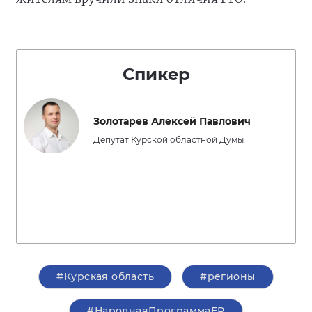
Спикер
Золотарев Алексей Павлович
Депутат Курской областной Думы
#Курская область
#регионы
#НароднаяПрограммаЕР