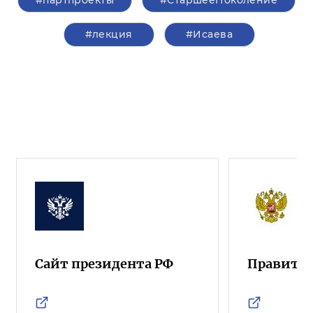
#партпроекты
#СтаршееПоколение
#лекция
#Исаева
Сайт президента РФ
Правител