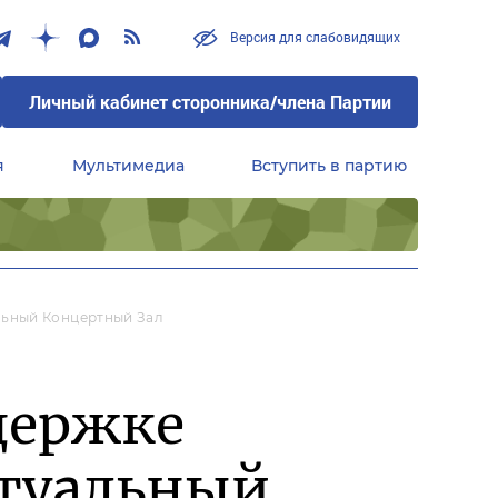
Версия для слабовидящих
Личный кабинет сторонника/члена Партии
я
Мультимедиа
Вступить в партию
Центральный совет сторонников партии «Единая Россия»
льный Концертный Зал
держке
ртуальный