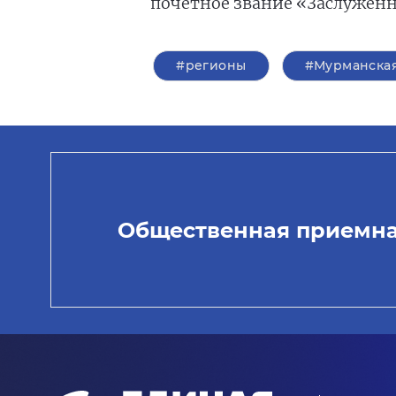
почётное звание «Заслуженн
#регионы
#Мурманская
Общественная приемн