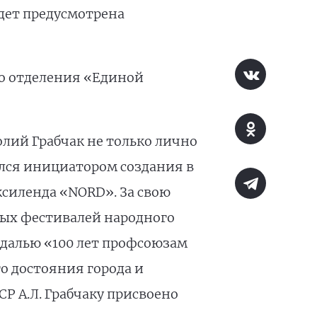
удет предусмотрена
го отделения «Единой
лий Грабчак не только лично
ился инициатором создания в
ксиленда «NORD». За свою
зных фестивалей народного
едалью «100 лет профсоюзам
го достояния города и
Р А.Л. Грабчаку присвоено