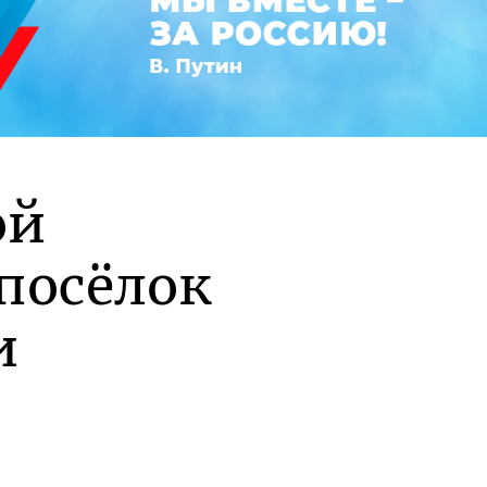
ой
посёлок
и