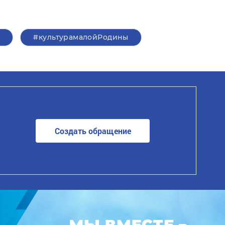
ы
#культурамалойРодины
Создать обращение