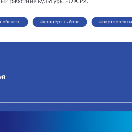
ый работник культуры РСФСР».
 область
#концертныйзал
#партпроект
ая