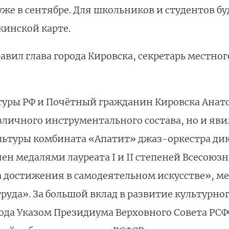
же в сентябре. Для школьников и студентов б
инской карте.
авил глава города Кировска, секретарь местно
уры РФ и Почётный гражданин Кировска Анато
зличного инструментального состава, но и яв
ультуры комбината «Апатит» джаз-оркестра ди
чен медалями лауреата I и II степеней Всесою
а достижения в самодеятельном искусстве», м
руда». За большой вклад в развитие культурно
ода Указом Президиума Верховного Совета РСФС