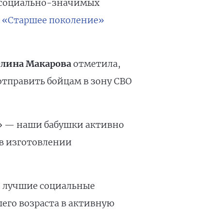
х социально-значимых
а
«Старшее поколение»
елина Макарова
отметила,
отправить бойцам в зону СВО
я» — наши бабушки активно
 в изготовлении
я лучшие социальные
его возраста в активную