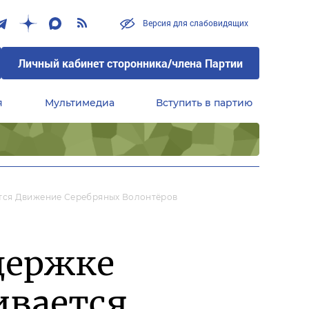
Версия для слабовидящих
Личный кабинет сторонника/члена Партии
я
Мультимедиа
Вступить в партию
Центральный совет сторонников партии «Единая Россия»
тся Движение Серебряных Волонтёров
держке
ивается