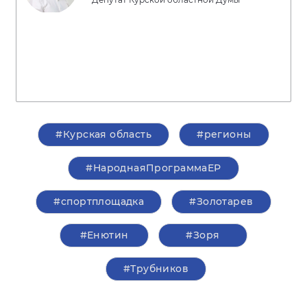
#Курская область
#регионы
#НароднаяПрограммаЕР
#спортплощадка
#Золотарев
#Енютин
#Зоря
#Трубников