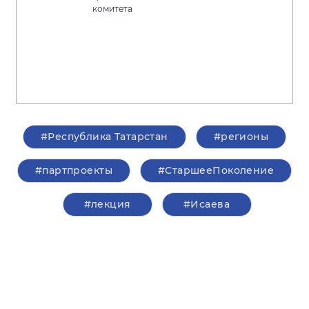
комитета
#Республика Татарстан
#регионы
#партпроекты
#СтаршееПоколение
#лекция
#Исаева