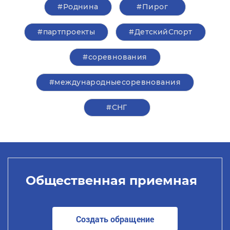
#Роднина
#Пирог
#партпроекты
#ДетскийСпорт
#соревнования
#международныесоревнования
#СНГ
Общественная приемная
Создать обращение