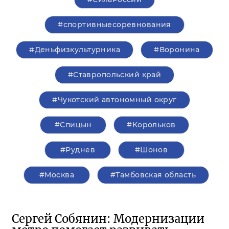
#спортивныесоревнования
#Деньфизкультурника
#Воронина
#Ставропольский край
#Чукотский автономный округ
#Спицын
#Корольков
#Руднев
#Шонов
#Москва
#Тамбовская область
Сергей Собянин: Модернизации