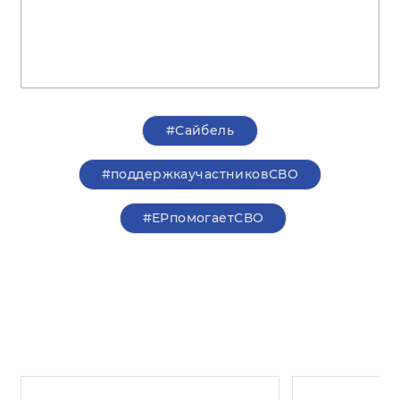
#Сайбель
#поддержкаучастниковСВО
#ЕРпомогаетСВО