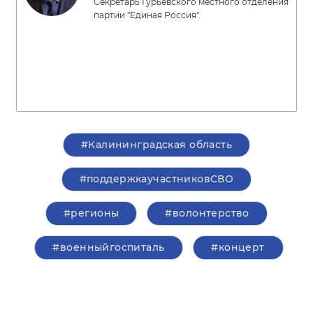
Секретарь Гурьевского местного отделения
партии "Единая Россия".
#Калининградская область
#поддержкаучастниковСВО
#регионы
#волонтерство
#военныйгоспиталь
#концерт