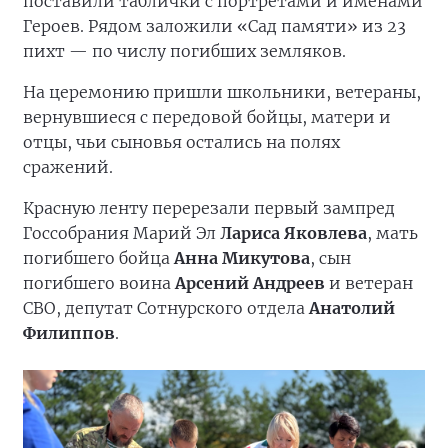
поставили таблички с портретами и именами
Героев. Рядом заложили «Сад памяти» из 23
пихт — по числу погибших земляков.
На церемонию пришли школьники, ветераны,
вернувшиеся с передовой бойцы, матери и
отцы, чьи сыновья остались на полях
сражений.
Красную ленту перерезали первый зампред
Госсобрания Марий Эл
Лариса Яковлева
, мать
погибшего бойца
Анна Микутова
, сын
погибшего воина
Арсений Андреев
и ветеран
СВО, депутат Сотнурского отдела
Анатолий
Филиппов
.