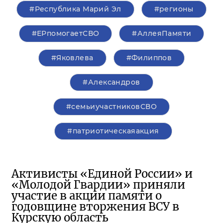
#Республика Марий Эл
#регионы
#ЕРпомогаетСВО
#АллеяПамяти
#Яковлева
#Филиппов
#Александров
#семьиучастниковСВО
#патриотическаяакция
Активисты «Единой России» и
«Молодой Гвардии» приняли
участие в акции памяти о
годовщине вторжения ВСУ в
Курскую область