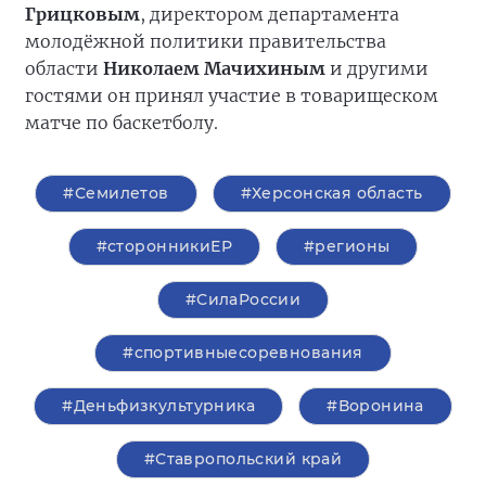
Грицковым
, директором департамента
молодёжной политики правительства
области
Николаем Мачихиным
и другими
гостями он принял участие в товарищеском
матче по баскетболу.
#Семилетов
#Херсонская область
#сторонникиЕР
#регионы
#СилаРоссии
#спортивныесоревнования
#Деньфизкультурника
#Воронина
#Ставропольский край