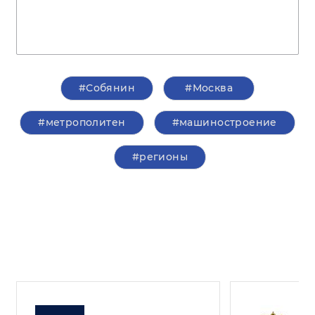
#Собянин
#Москва
#метрополитен
#машиностроение
#регионы