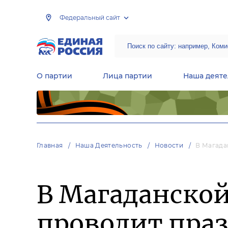
Федеральный сайт
О партии
Лица партии
Наша деяте
Центральная общественная приемная Председателя партии «Единая Россия»
Народная программа «Единой России»
Региональные общ
Руководящий состав Межрегиональных координационных советов
Центральная контрольная комиссия партии
Главная
Наша Деятельность
Новости
В Магада
В Магаданской
проводит пра