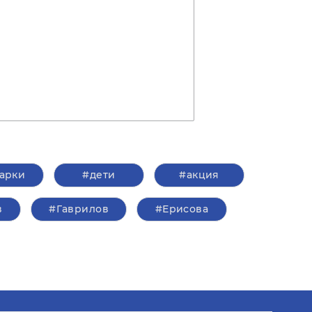
арки
#дети
#акция
в
#Гаврилов
#Ерисова