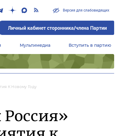
Версия для слабовидящих
Личный кабинет сторонника/члена Партии
я
Мультимедиа
Вступить в партию
Центральный совет сторонников партии «Единая Россия»
тия К Новому Году
 Россия»
иятия к