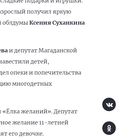
 сладкие подарки и игрушки.
взрослый получил яркую
ой облдумы
Ксения Суханкина
ева
и депутат Магаданской
навестили детей,
дел опеки и попечительства
зацию многодетных
я «Ёлка желаний». Депутат
тное желание 11-летней
ят его девочке.