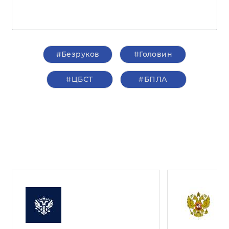
#Безруков
#Головин
#ЦБСТ
#БПЛА