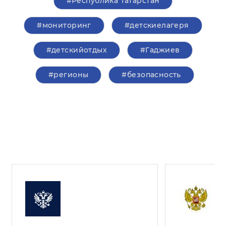
#Республика Татарстан
#мониторинг
#детскиелагеря
#детскийотдых
#Гаджиев
#регионы
#безопасность