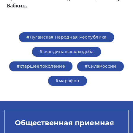
Бабкин.
#Луганская Народная Республика
#скандинавскаяходьба
#старшеепоколение
#СилаРоссии
#марафон
Общественная приемная