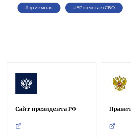
#приемная
#ЕРпомогаетСВО
Сайт президента РФ
Правител